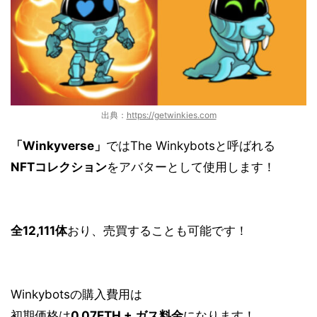
出典：
https://getwinkies.com
「Winkyverse」
では
The Winkybots
と呼ばれる
NFTコレクション
をアバターとして使用します！
全
12,111
体
おり、売買することも可能です！
Winkybotsの
購入費用
は
初期価格は
0,07ETH + ガス料金
になります！