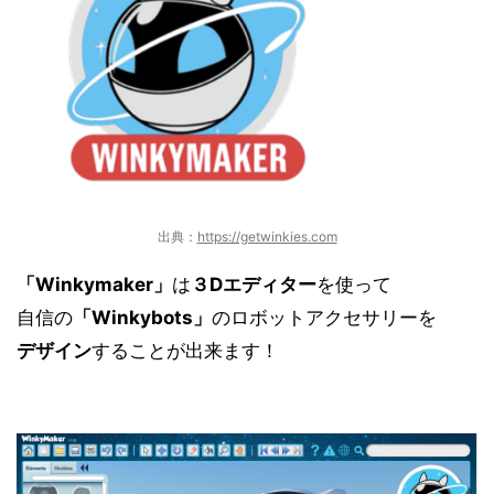
出典：
https://getwinkies.com
「Winkymaker」
は
３Dエディター
を使って
自信の
「Winkybots」
の
ロボットアクセサリー
を
デザイン
することが出来ます！