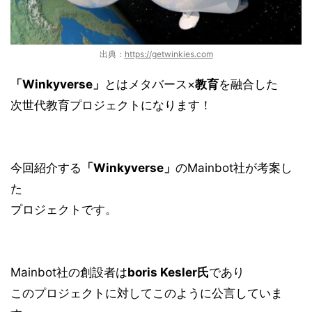
出典：
https://getwinkies.com
「Winkyverse」
とは
メタバース
×
教育
を融合した
次世代教育プロジェクトになります！
今回紹介する
「Winkyverse」
のMainbot社が考案し
た
プロジェクトです。
Mainbot社の創設者は
boris Kesler氏
であり
このプロジェクトに対してこのように公言していま