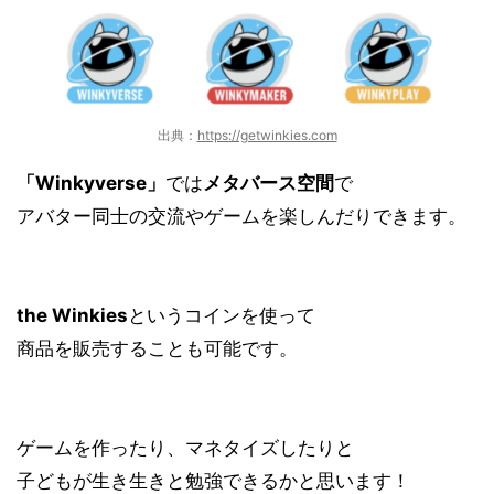
出典：
https://getwinkies.com
「Winkyverse」
では
メタバース空間
で
アバター同士の交流
や
ゲームを楽しんだり
できます。
the Winkies
というコインを使って
商品を販売することも可能です。
ゲームを作ったり
、
マネタイズ
したりと
子どもが生き生きと勉強できるかと思います！