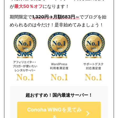
が
最大50％オフ
になります！
期間限定で
1,320円
→月額683円～
でブログを始
められるのは今だけ！是非始めてみましょう！
超おすすめ！国内最速サーバー！
Conoha WINGを見てみ
る