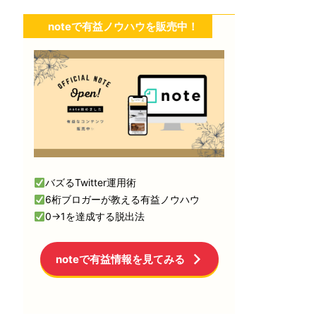
noteで有益ノウハウを販売中！
バズるTwitter運用術
6桁ブロガーが教える有益ノウハウ
0→1を達成する脱出法
noteで有益情報を見てみる