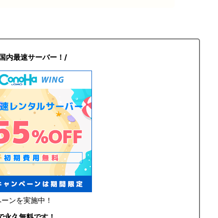
\国内最速サーバー！/
ンペーンを実施中！
で永久無料です！