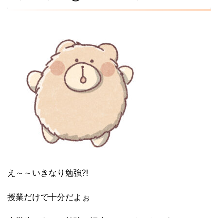
え～～いきなり勉強⁈
授業だけで十分だよぉ