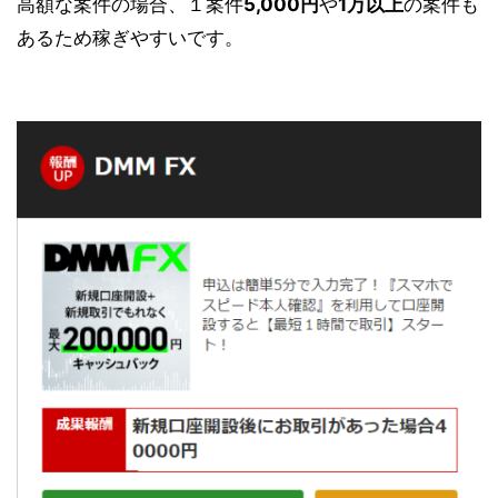
高額な案件の場合、１案件
5,000円
や
1万以上
の案件も
あるため稼ぎやすいです。