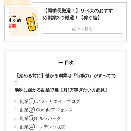
人気記事
【両学長厳選！】リベ大のおすす
め副業3つ厳選！【稼ぐ編】
続きを見る
目次
【始める前に】儲かる副業は『行動力』がすべてで
す
地味に儲かる副業17選【月1万稼ぎたい方必見】
副業① アフィリエイトブログ
副業② Googleアドセンス
副業③セルフバック
副業④コンテンツ販売