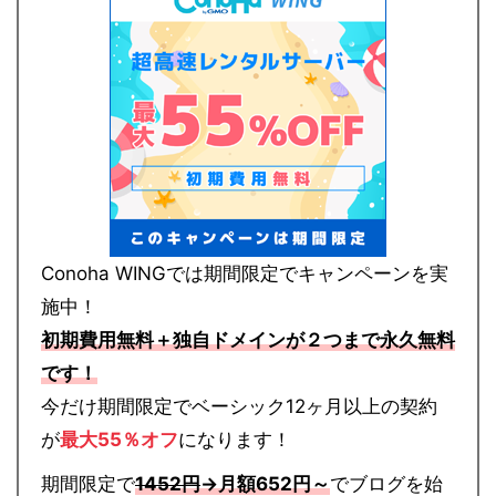
Conoha WINGでは期間限定でキャンペーンを実
施中！
初期費用無料＋独自ドメインが２つまで永久無料
です！
今だけ期間限定でベーシック12ヶ月以上の契約
が
最大55％オフ
になります！
期間限定で
1452円
→月額652円～
でブログを始