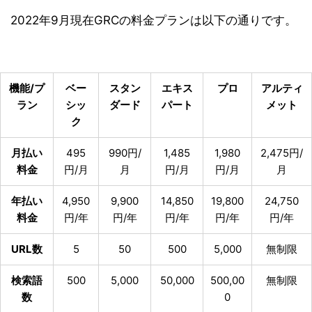
2022年9月現在GRCの料金プランは以下の通りです。
機能/プ
ベー
スタン
エキス
プロ
アルティ
ラン
シッ
ダード
パート
メット
ク
月払い
495
990円/
1,485
1,980
2,475円/
料金
円/月
月
円/月
円/月
月
年払い
4,950
9,900
14,850
19,800
24,750
料金
円/年
円/年
円/年
円/年
円/年
URL数
5
50
500
5,000
無制限
検索語
500
5,000
50,000
500,00
無制限
数
0